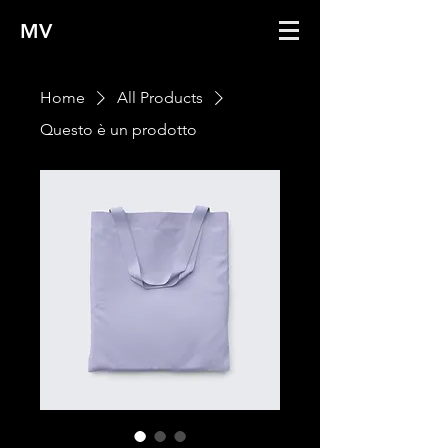
MV
Home
All Products
Questo è un prodotto