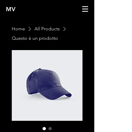
MV
Home
All Products
Questo è un prodotto