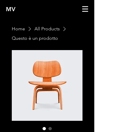
MV
Home
All Products
Questo è un prodotto