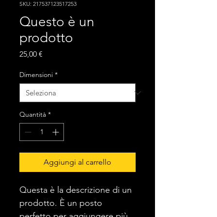
SKU: 217537123517253
Questo è un
prodotto
Prezzo
25,00 €
Dimensioni
*
Quantità
*
Aggiungi al carrello
Questa è la descrizione di un 
prodotto. È un posto 
perfetto per aggiungere più 